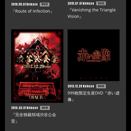
2015.07.01 Release
DVD
2016.05.01 Release
DVD
『Vanishing the Triangle
『Route of Infection』
Vision』
2013.12.29 Release
DVD
999枚限定生産DVD『赤い虚
像』
2014.02.01 Release
DVD
『完全独裁領域渋谷公会
堂』