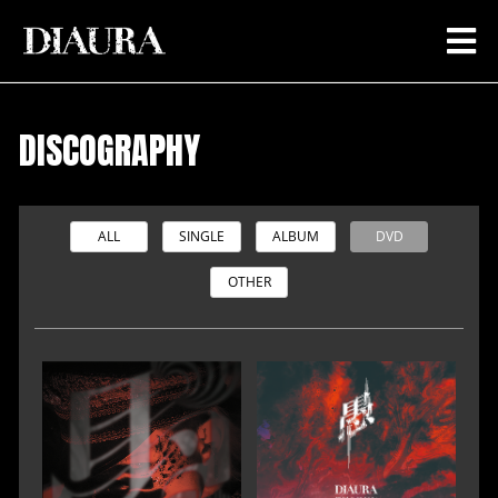
DISCOGRAPHY
ALL
SINGLE
ALBUM
DVD
OTHER