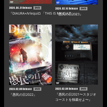
2024.04.21 Release
DVD
2024.02.14 Release
DVD
『DIAURA×ΛrlequiΩ 「THIS IS MY CULT.」』
『愚民の日2023』
2022.02.09 Release
DVD
2023.02.08 Release
DVD
『愚民の日2021〜スタジオ
『愚民の日2022』
コーストを独裁せよ〜』