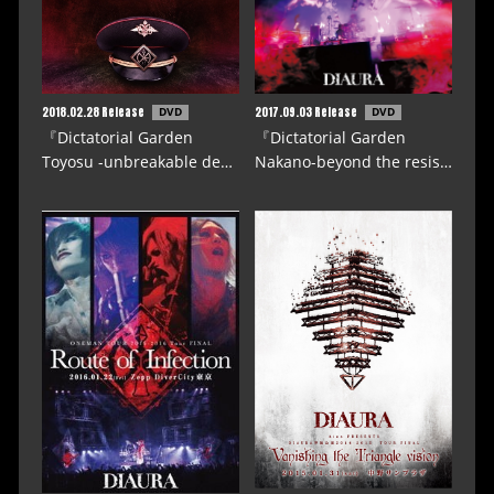
2018.02.28 Release
2017.09.03 Release
DVD
DVD
『Dictatorial Garden
『Dictatorial Garden
Toyosu -unbreakable de…
Nakano-beyond the resis…