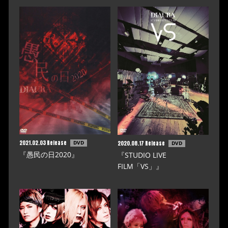
2021.02.03 Release
DVD
2020.08.17 Release
DVD
『愚民の日2020』
『STUDIO LIVE
FILM「VS」』