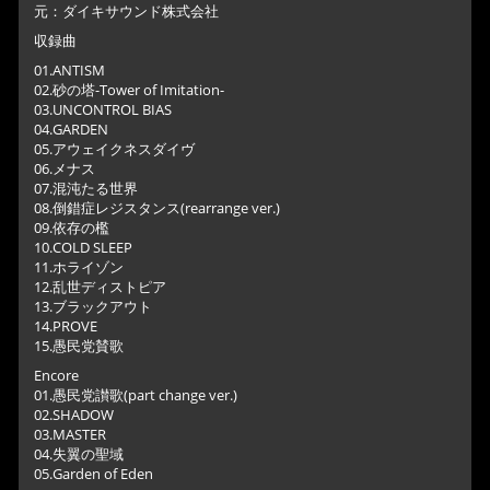
元：ダイキサウンド株式会社
収録曲
01.ANTISM
02.砂の塔-Tower of Imitation-
03.UNCONTROL BIAS
04.GARDEN
05.アウェイクネスダイヴ
06.メナス
07.混沌たる世界
08.倒錯症レジスタンス(rearrange ver.)
09.依存の檻
10.COLD SLEEP
11.ホライゾン
12.乱世ディストピア
13.ブラックアウト
14.PROVE
15.愚民党賛歌
Encore
01.愚民党讃歌(part change ver.)
02.SHADOW
03.MASTER
04.失翼の聖域
05.Garden of Eden