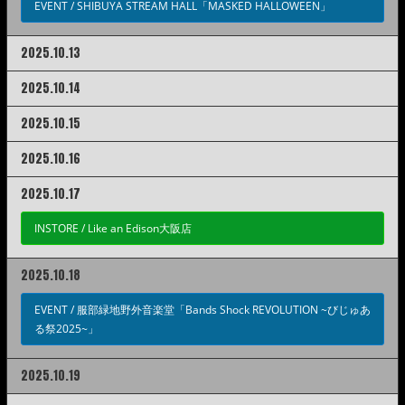
EVENT /
SHIBUYA STREAM HALL「MASKED HALLOWEEN」
2025.10.13
2025.10.14
2025.10.15
2025.10.16
2025.10.17
INSTORE /
Like an Edison大阪店
2025.10.18
EVENT /
服部緑地野外音楽堂「Bands Shock REVOLUTION ~びじゅあ
る祭2025~」
2025.10.19