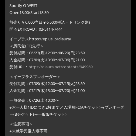
Spotify O-WEST
Open18:00/Start18:30
前売り￥6,000当日￥6,500(税込・ドリンク別)
問)NEXTROAD：03-5114-7444
イープラスhttps://eplus.jp/diaura/
＜愚民党(FC)先行＞
受付期間：06/23(月)12:00〜06/29(日)23:59
入金期間：07/01(火)13:00〜07/06(日)21:00
受付URL：
https://diaura.net/contents/949969
＜イープラスプレオーダー＞
受付期間：07/09(水)12:00〜07/15(火)23:59
入金期間：07/17(木)13:00〜07/20(日)21:00
一般発売：07/26(土)10:00〜
※お一人様1IDにつき2枚まで／入場順FC(Aチケット)→プレオーダ
ー(Bチケット)→一般(Bチケット)
＜注意事項＞
※未就学児童入場不可