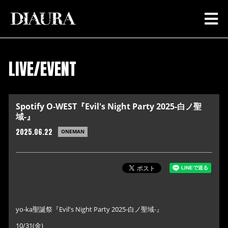
LIVE/EVENT
Spotify O-WEST『Evil's Night Party 2025-白ノ聖
域-』
2025.06.22
ONEMAN
yo-ka聖誕祭『Evil's Night Party 2025-白ノ聖域-』
10/31(金)