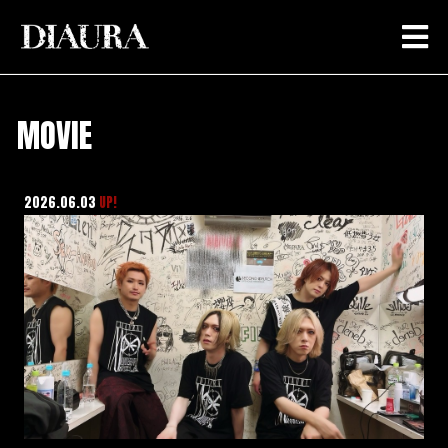
MOVIE
2026.06.03
UP!