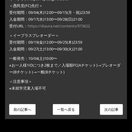
＜愚民党(FC)先行＞
受付期間：09/04(木)12:00〜09/15(月・祝)23:59
入金期間：09/17(水)13:00〜09/28(日)21:00
受付URL：
https://diaura.net/contents/973622
＜イープラスプレオーダー＞
受付期間：09/19(金)12:00〜09/25(木)23:59
入金期間：09/27(土)13:00〜09/30(火)21:00
一般発売：10/04(土)10:00〜
※お一人様1IDにつき2枚まで／入場順FC(Aチケット)→プレオーダ
ー(Bチケット)→一般(Bチケット)
＜注意事項＞
※未就学児童入場不可
前の記事へ
一覧へ戻る
次の記事