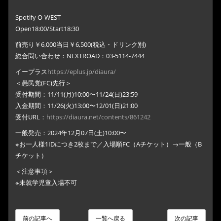
Spotify O-WEST
Open18:00/Start18:30
前売り￥6,000当日￥6,500(税込・ドリンク別)
総合問い合わせ：NEXTROAD：03-5114-7444
イープラス
https://eplus.jp/diaura/
＜愚民党(FC)先行＞
受付期間：11/11(月)10:00〜11/24(日)23:59
入金期間：11/26(火)13:00〜12/01(日)21:00
受付URL：
https://diaura.net/contents/861242
一般発売：2024年12月07日(土)10:00〜
※お一人様1IDにつき2枚まで／入場順FC（Aチケット）→一般（B
チケット）
＜注意事項＞
※未就学児童入場不可
前の記事へ
一覧へ戻る
次の記事