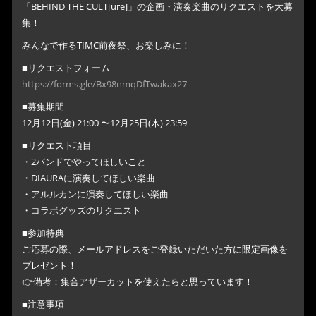
「BEHIND THE CULT[ure]」の企画・演奏楽曲のリクエストを大募
集！
みんなで作るTIMC前夜祭、お楽しみに！
■リクエストフォーム
https://forms.gle/Bx98nmqDfTwakax27
■募集期間
12月12日(金) 21:00 〜12月25日(木) 23:59
■リクエスト項目
・2バンドでやってほしいこと
・DIAURAに演奏してほしい楽曲
・アルルカンに演奏してほしい楽曲
・コラボグッズのリクエスト
■参加特典
ご応募の際、メールアドレスをご登録いただいた方に限定画像を
プレゼント！
👉備考：集合アザーカットを使えたらと思っています！
■注意事項