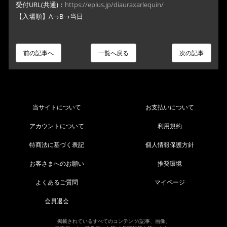
受付URL(共通)：
https://eplus.jp/diauraxarlequin/
【入場順】A→B→当日
前の記事へ
一覧へ戻る
次の記事
当サイトについて
お支払いについて
アカウントについて
利用規約
特商法に基づく表記
個人情報保護方針
お客さまへのお願い
推奨環境
よくあるご質問
マイページ
会員退会
掲載されているすべてのコンテンツ(記事、画像、