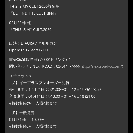
THIS IS MY CULT.2026前夜祭
「BEHIND THE CULT[ure]」
02月22日(日)
「THIS IS MY CULT.2026」
出演：DIAURA / アルルカン
Open16:30/Start17:00
前売¥6,500/当日¥7,000(ドリンク別)
問い合わせ：NEXTROAD：03-5114-7444(
http://nextroad-p.com/
)
＜チケット＞
【A】イープラスプレオーダー先行
受付期間：12月24日(水)21:00〜01月12日(月/祝)23:59
入金期間：01月14日(水)13:00～01月16日(金)21:00
※枚数制限:お一人様4枚まで
【B】一般発売
01月24日(土)10:00〜
※枚数制限:お一人様4枚まで