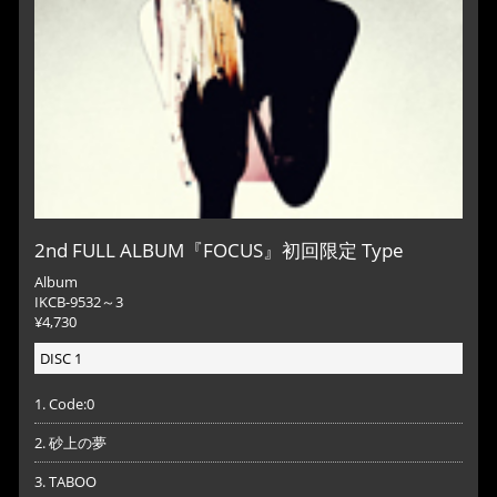
2nd FULL ALBUM『FOCUS』初回限定 Type
Album
IKCB-9532～3
¥4,730
DISC 1
1. Code:0
2. 砂上の夢
3. TABOO