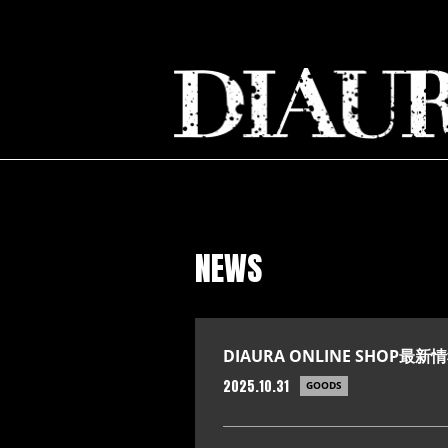
NEWS
DIAURA ONLINE SHOP最新
2025.10.31
GOODS