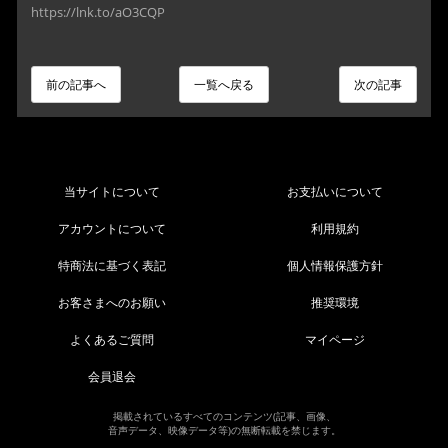
https://lnk.to/aO3CQP
前の記事へ
一覧へ戻る
次の記事
当サイトについて
お支払いについて
アカウントについて
利用規約
特商法に基づく表記
個人情報保護方針
お客さまへのお願い
推奨環境
よくあるご質問
マイページ
会員退会
掲載されているすべてのコンテンツ(記事、画像、
音声データ、映像データ等)の無断転載を禁じます。