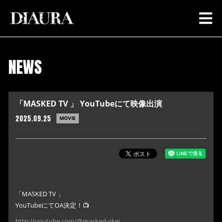
NEWS
「MASKED TV 」 YouTubeにて映像出演
2025.09.25
MOVIE
「MASKED TV 」
YouTubeにてOA決定！📺
http://youtube.com/@masked-vkei