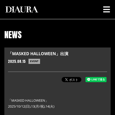
NEWS
「MASKED HALLOWEEN」出演
2025.08.15
EVENT
「MASKED HALLOWEEN」
2025/10/12(日),13(月/祝),14(火)