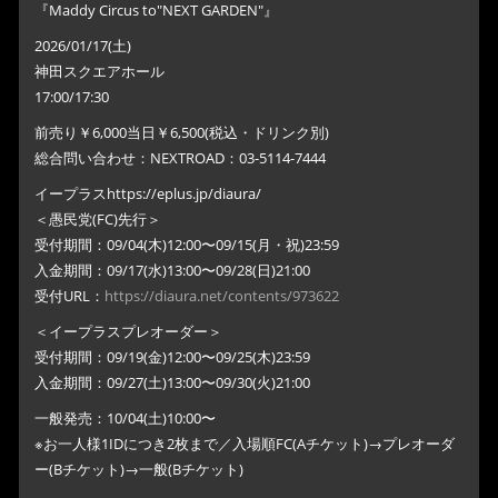
『Maddy Circus to"NEXT GARDEN"』
2026/01/17(土)
神田スクエアホール
17:00/17:30
前売り￥6,000当日￥6,500(税込・ドリンク別)
総合問い合わせ：NEXTROAD：03-5114-7444
イープラスhttps://eplus.jp/diaura/
＜愚民党(FC)先行＞
受付期間：09/04(木)12:00〜09/15(月・祝)23:59
入金期間：09/17(水)13:00〜09/28(日)21:00
受付URL：
https://diaura.net/contents/973622
＜イープラスプレオーダー＞
受付期間：09/19(金)12:00〜09/25(木)23:59
入金期間：09/27(土)13:00〜09/30(火)21:00
一般発売：10/04(土)10:00〜
※お一人様1IDにつき2枚まで／入場順FC(Aチケット)→プレオーダ
ー(Bチケット)→一般(Bチケット)