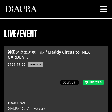
LIVE/EVENT
神田スクエアホール『Maddy Circus to"NEXT
GARDEN"』
2025.06.22
ONEMAN
TOUR FINAL
DIAURA 15th Anniversary