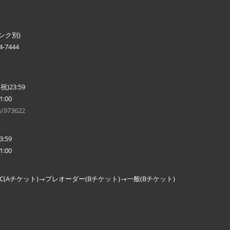
リンク別)
-7444
祝)23:59
:00
s/973622
:59
:00
C(Aチケット)→プレオーダー(Bチケット)→一般(Bチケット)