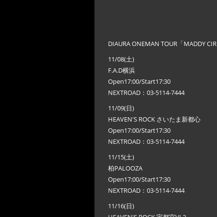
DIAURA ONEMAN TOUR「MADDY CI
11/08(土)
F.A.D横浜
Open17:00/Start17:30
NEXTROAD：03-5114-7444
11/09(日)
HEAVEN'S ROCK さいたま新都心
Open17:00/Start17:30
NEXTROAD：03-5114-7444
11/15(土)
柏PALOOZA
Open17:00/Start17:30
NEXTROAD：03-5114-7444
11/16(日)