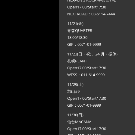
HEAVEN'S ROCK 宇都宮VJ-2
Open17:00/Start17:30
NEXTROAD：03-5114-7444
11/21(金)
青森QUARTER
18:00/18:30
GIP：0571-01-9999
11/23(日・祝)、24(月・振休)
札幌PLANT
Open17:00/Start17:30
WESS：011-614-9999
11/29(土)
郡山#9
Open17:00/Start17:30
GIP：0571-01-9999
11/30(日)
仙台MACANA
Open17:00/Start17:30