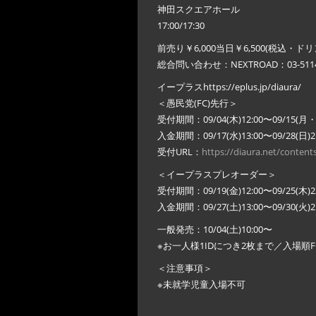
神田スクエアホール
17:00/17:30
前売り￥6,000当日￥6,500(税込・ド
総合問い合わせ：NEXTROAD：03-5114
イープラスhttps://eplus.jp/diaura/
＜愚民党(FC)先行＞
受付期間：09/04(木)12:00〜09/15(月・
入金期間：09/17(水)13:00〜09/28(日)21
受付URL：
https://diaura.net/content
＜イープラスプレオーダー＞
受付期間：09/19(金)12:00〜09/25(木)23
入金期間：09/27(土)13:00〜09/30(火)21
一般発売：10/04(土)10:00〜
※お一人様1IDにつき2枚まで／入場順F
＜注意事項＞
※未就学児童入場不可