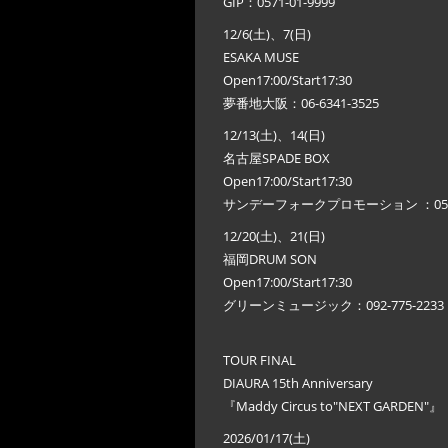
GIP：0571-01-9999
12/6(土)、7(日)
ESAKA MUSE
Open17:00/Start17:30
夢番地大阪：06-6341-3525
12/13(土)、14(日)
名古屋SPADE BOX
Open17:00/Start17:30
サンデーフォークプロモーション ：052-3
12/20(土)、21(日)
福岡DRUM SON
Open17:00/Start17:30
グリーンミュージック：092-775-2233
TOUR FINAL
DIAURA 15th Anniversary
『Maddy Circus to"NEXT GARDEN"』
2026/01/17(土)