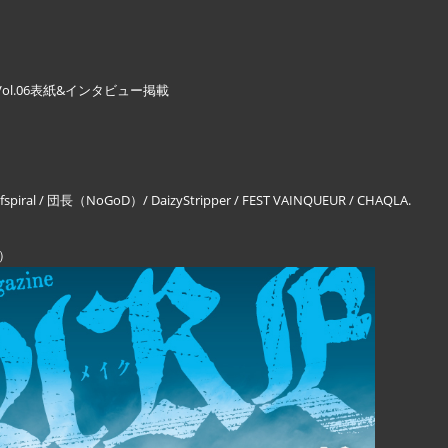
AKE」Vol.06表紙&インタビュー掲載
fspiral / 団長（NoGoD）/ DaizyStripper / FEST VAINQUEUR / CHAQLA.
.）