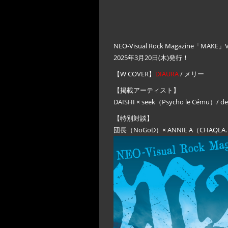
NEO-Visual Rock Magazine「M
2025年3月20日(木)発行！
【W COVER】
DIAURA
/ メリー
【掲載アーティスト】
DAISHI × seek（Psycho le Cému）/ de
【特別対談】
団長（NoGoD）× ANNIE A（CHAQLA