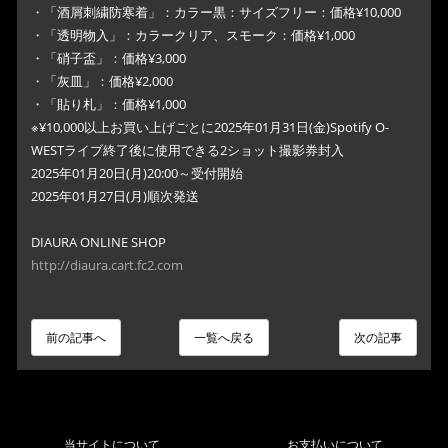
・「酒屑刺繍防寒着」：カラー黒：サイズフリー：価格¥10,000
・「透明物入」：カラークリア、スモーク：価格¥1,000
・「硝子盃」：価格¥3,000
・「灰皿」：価格¥2,000
・「貼り札」：価格¥1,000
※¥10,000以上お買い上げごとに2025年01月31日(金)Spotify O-
WESTライブ終了後に使用できる2ショット撮影券封入
2025年01月20日(月)20:00～受付開始
2025年01月27日(月)順次発送
DIAURA ONLINE SHOP
http://diaura.cart.fc2.com
前の記事へ
一覧へ戻る
次の記事
当サイトについて
お支払いについて