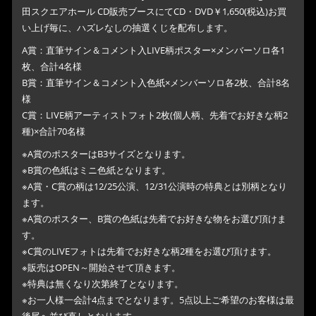
田スクエアホール CD販売ブースにてCD・DVD￥1,650(税込)お買
い上げ毎に、ハズレなしの抽選くじを配布します。
A賞：直筆サイン＆コメント入LIVE柄ポスター×メンバーソロ各1
枚、合計4名様
B賞：直筆サイン＆コメント入色紙×メンバーソロ各2枚、合計8名
様
C賞：LIVE柄アーティストフォト2枚(個人柄、先着でお好きな柄2
種)×合計70名様
※A賞のポスターはB3サイズとなります。
※B賞の色紙はミニ色紙となります。
※A賞・C賞の柄は12/25公演、12/31公演時の特典とは別柄となり
ます。
※A賞のポスター、B賞の色紙は先着でお好きな物をお選び頂けま
す。
※C賞のLIVEフォトは先着でお好きな柄2種をお選び頂けます。
※販売はOPEN～開始させて頂きます。
※特典は無くなり次第終了となります。
※お一人様一会計4点までとなります。5点以上ご希望のお客様は最