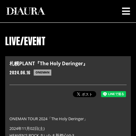
LIVE/EVENT
札幌PLANT『The Holy Deringer』
2024.06.16
ONEMAN
ONEMAN TOUR 2024「The Holy Deringer」
2024年11月02日(土)
HEAVEN'S ROCK さいたま新都心VJ-3