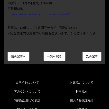
▽放送日：4月15日(月)（26時頃～）
▽番組URL
https://www.bayfm.co.jp/program/curate/
番組は、radikoにて1週間アーカイブ配信されます
※急な放送内容変更の可能性もございます。予めご了承くださ
い
。
前の記事へ
一覧へ戻る
次の記事
当サイトについて
お支払いについて
アカウントについて
利用規約
特商法に基づく表記
個人情報保護方針