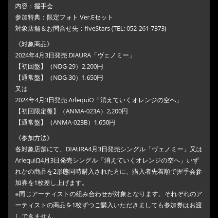
内容：握手会
参加特典：限定フォト Ver.Eセット
対象店舗＆お問合せ先：fiveStars (TEL: 052-261-7373)
《対象商品》
2024年4月3日発売 DIAURA「ヴェノミー」
【初回盤】（NDG-29）2,200円
【通常盤】（NDG-30）1,650円
又は
2024年4月3日発売 ΛrlequiΩ「消えていくオレンジの空へ」
【初回限定盤】（ANMA-023A）2,200円
【通常盤】（ANMA-023B）1,650円
《参加方法》
各対象店舗にて、DIAURA4月3日発売シングル「ヴェノミー」又は
ΛrlequiΩ4月3日発売シングル「消えていくオレンジの空へ」いず
れかの商品を2形態同時購入された方に、購入者先着順で握手会参
加券を1枚差し上げます。
※同じアーティストの組み合わせが対象となります。それぞれのア
ーティストの商品を1枚ずつご購入いただきましても参加券はお渡
しできません。