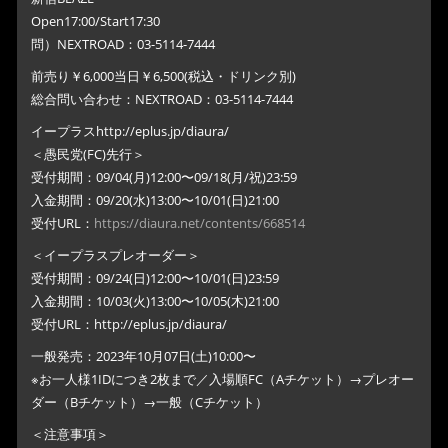
Open17:00/Start17:30
問）NEXTROAD：03-5114-7444
前売り￥6,000当日￥6,500(税込・ドリンク別)
総合問い合わせ：NEXTROAD：03-5114-7444
イープラスhttp://eplus.jp/diaura/
＜愚民党(FC)先行＞
受付期間：09/04(月)12:00〜09/18(月/祝)23:59
入金期間：09/20(水)13:00〜10/01(日)21:00
受付URL：
https://diaura.net/contents/668514
＜イープラスプレオーダー＞
受付期間：09/24(日)12:00〜10/01(日)23:59
入金期間：10/03(火)13:00〜10/05(木)21:00
受付URL：http://eplus.jp/diaura/
一般発売：2023年10月07日(土)10:00〜
※お一人様1IDにつき2枚まで／入場順FC（Aチケット）→プレオー
ダー（Bチケット）→一般（Cチケット）
＜注意事項＞