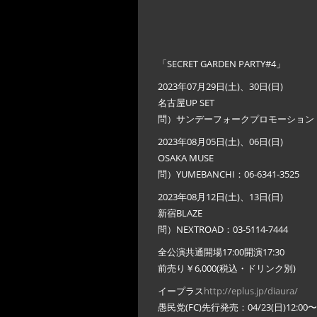
「SECRET GARDEN PARTY#4」
2023年07月29日(土)、30日(日)
名古屋UP SET
問）サンデーフォークプロモーション：052
2023年08月05日(土)、06日(日)
OSAKA MUSE
問）YUMEBANCHI：06-6341-3525
2023年08月12日(土)、13日(日)
新宿BLAZE
問）NEXTROAD：03-5114-7444
全公演共通開場17:00開演17:30
前売り￥6,000(税込・ドリンク別)
イープラス
http://eplus.jp/diaura/
愚民党(FC)先行発売：04/23(日)12:00〜05