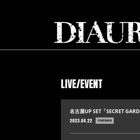
LIVE/EVENT
名古屋UP SET「SECRET GARD
2023.04.22
ONEMAN