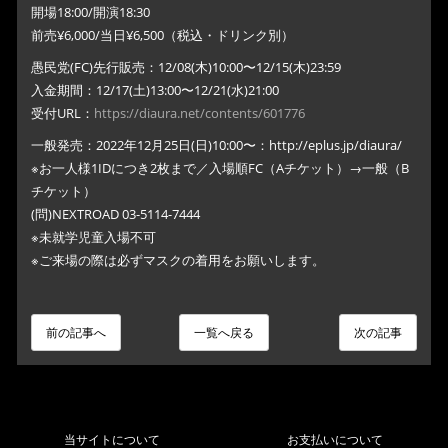
開場18:00/開演18:30
前売¥6,000/当日¥6,500（税込・ドリンク別）
愚民党(FC)先行販売：12/08(木)10:00〜12/15(木)23:59
入金期間：12/17(土)13:00〜12/21(水)21:00
受付URL：
https://diaura.net/contents/601776
一般発売：2022年12月25日(日)10:00〜：http://eplus.jp/diaura/
※お一人様1IDにつき2枚まで／入場順FC（Aチケット）→一般（B
チケット）
(問)NEXTROAD 03-5114-7444
※未就学児童入場不可
※ご来場の際は必ずマスクの着用をお願いします。
前の記事へ
一覧へ戻る
次の記事
当サイトについて
お支払いについて