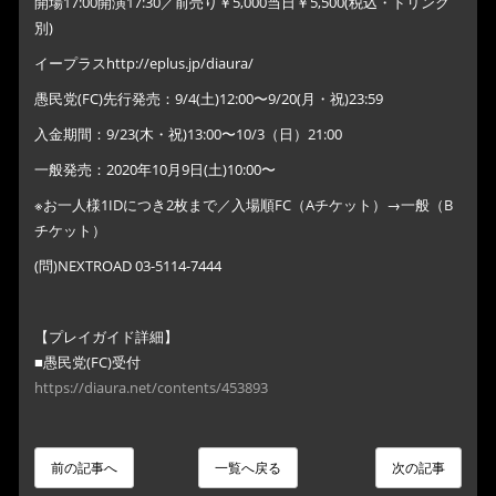
開場17:00開演17:30／前売り￥5,000当日￥5,500(税込・ドリンク
別)
イープラスhttp://eplus.jp/diaura/
愚民党(FC)先行発売：9/4(土)12:00〜9/20(月・祝)23:59
入金期間：9/23(木・祝)13:00〜10/3（日）21:00
一般発売：2020年10月9日(土)10:00〜
※お一人様1IDにつき2枚まで／入場順FC（Aチケット）→一般（B
チケット）
(問)NEXTROAD 03-5114-7444
【プレイガイド詳細】
■愚民党(FC)受付
https://diaura.net/contents/453893
前の記事へ
一覧へ戻る
次の記事