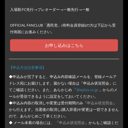
入場順:FC先行→プレオーダー→一般先行→一般
OFFICIAL FANCLUB「愚民党」(有料会員登録)の方は下記から受
付画面にお進みください。
お申し込みはこちら
【申込方法注意事項】
◆申込みが完了すると、申込み内容確認メールを、登録メールア
ドレス宛にお届けします。届かない場合は「申込み状況照会」に
てご確認ください。また、あらかじめ 「
@eplus.co.jp
」からのメ
ールが受信できるように設定をしておいてください。
◆申込み内容の取消しや変更は受付期間のみ「
申込み状況照会
」
から行えます。当選後の取消し(購入辞退)や変更は一切できません
ので、あらかじめご了承ください。
◆ メール未着の場合には、 「
申込み状況照会
」からもご確認くだ