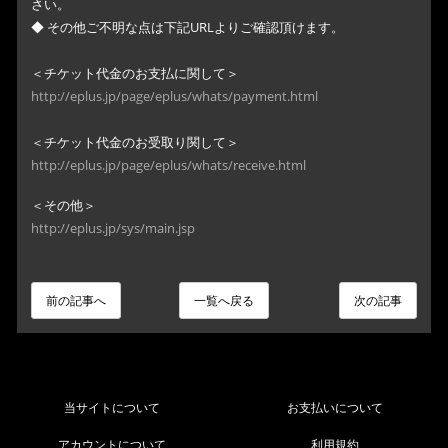
さい。
◆ その他ご不明な点は下記URLよりご確認頂けます。
＜チケット代金のお支払に関して＞
http://eplus.jp/page/eplus/whats/payment.html
＜チケット代金のお受取り関して＞
http://eplus.jp/page/eplus/whats/receive.html
＜その他＞
http://eplus.jp/sys/main.jsp
前の記事へ
一覧へ戻る
次の記事
当サイトについて
お支払いについて
アカウントについて
利用規約