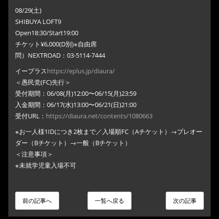
08/29(土)
SHIBUYA LOFT9
Open18:30/Start19:00
チケット¥6,000(D別)※自由席
問）NEXTROAD：03-5114-7444
イープラス
https://eplus.jp/diaura/
＜愚民党(FC)先行＞
受付期間：06/08(月)12:00〜06/15(月)23:59
入金期間：06/17(水)13:00〜06/21(日)21:00
受付URL：
https://diaura.net/contents/1080663
※お一人様1IDにつき2枚まで／入場順FC（Aチケット）→プレオー
ダー（Bチケット）→一般（Bチケット）
＜注意事項＞
※未就学児童入場不可
前の記事へ
一覧へ戻る
次の記事