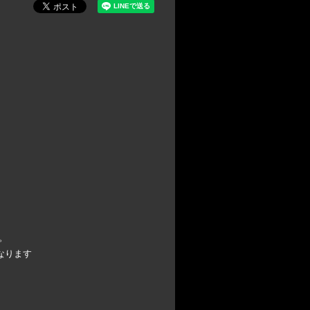
。
なります