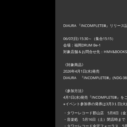
DIAURA 『INCOMPLETEⅢ』リ
06/07(日) 15:30～（集合15:15）
会場：福岡DRUM Be-1
対象店舗＆お問合せ先：HMV&BOOKS HAK
《対象商品》
2026年4月1日(水)発売
DIAURA 『INCOMPLETEⅢ』(NDG-38)
《参加方法》
4月1日(水)発売『INCOMPLET
※イベント参加券の発券は3月3１日(
・タワーレコード郡山店 5月8日（金
・音楽処 5月16日（土）閉店時まで
・タワーレコード金沢フォーラス 5月2