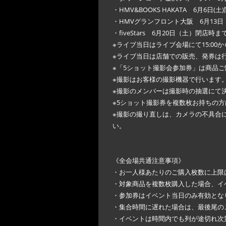
・HMV&BOOKS HAKATA 6月6日(
・HMVグランフロント大阪 6月13
・fiveStars 6月20日（土）閉店時ま
※ライブ当日はライブ会場にて15:00
※ライブ当日は店舗での販売、発券は
※「5ショット撮影会参加券」は商品
※撮影はお客様の撮影機器で行います
※撮影のメンバーは撮影時の抽選にて
※5ショット撮影券を複数枚お持ちの
※撮影の撮り直しは、カメラの不具合
い。
《全会場共通注意事項》
・お一人様あたりのご購入枚数に上限
・対象商品を複数枚購入した場合、イ
・参加券はイベント当日のみ有効とな
・集合時間に遅れた場合は、最後尾の
・イベントは時間内でも列が途切れ次