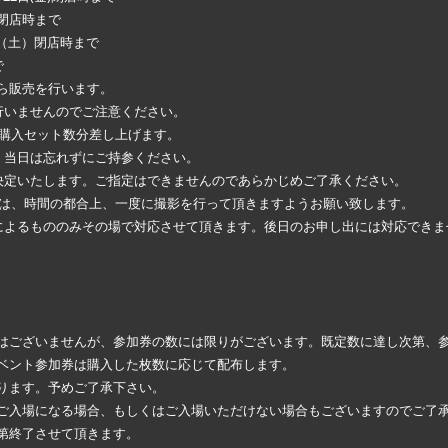
土)閉店時まで
日（土）閉店時まで
で
から販売を行います。
行いませんのでご注意ください。
ご購入セット数分差し上げます。
。当日は忘れずにご持参ください。
決定いたします。ご指定はできませんのであらかじめご了承ください。
方は、時間の都合上、一度に撮影を行って頂きますようお願い致します。
によるもののみその場で対応させて頂きます。後日のお申し出には対応できま
はございませんが、参加券の数には限りがございます。既定数に達し次第、
ベント参加券は購入した枚数に応じて配布します。
ります。予めご了承下さい。
ご入場になる場合、もしくはご入場いただけない場合もございますのでご了
第終了させて頂きます。