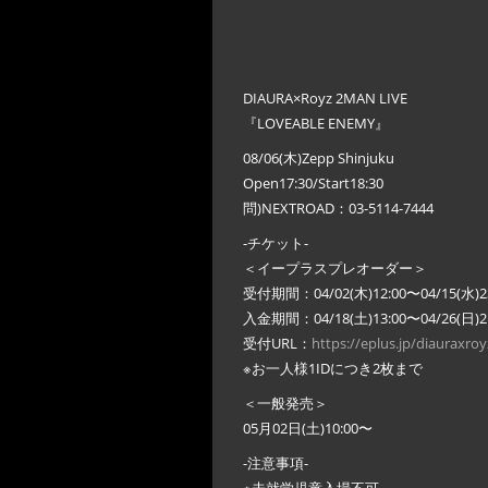
DIAURA×Royz 2MAN LIVE
『LOVEABLE ENEMY』
08/06(木)Zepp Shinjuku
Open17:30/Start18:30
問)NEXTROAD：03-5114-7444
-チケット-
＜イープラスプレオーダー＞
受付期間：04/02(木)12:00〜04/15(水)23
入金期間：04/18(土)13:00〜04/26(日)21
受付URL：
https://eplus.jp/diauraxroy
※お一人様1IDにつき2枚まで
＜一般発売＞
05月02日(土)10:00〜
-注意事項-