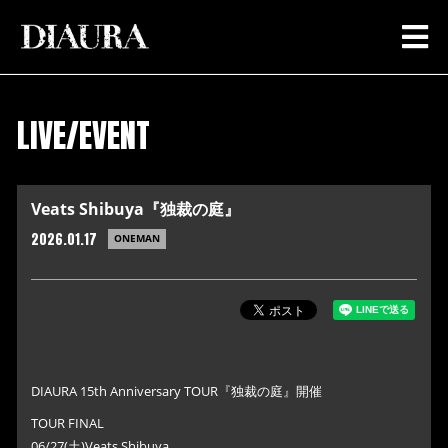
LIVE/EVENT
Veats Shibuya『独裁の庭』
2026.01.17
ONEMAN
DIAURA 15th Anniversary TOUR『独裁の庭』開催
TOUR FINAL
06/27(土)Veats Shibuya