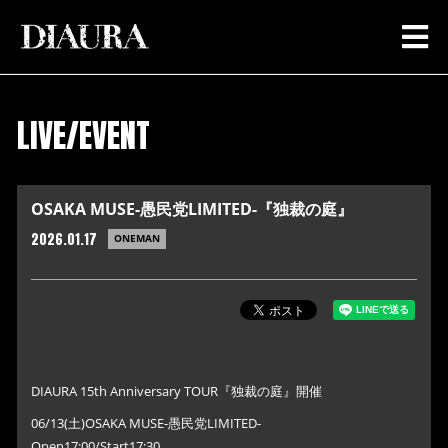
LIVE/EVENT
OSAKA MUSE-愚民党LIMITED-『独裁の庭』
2026.01.17
ONEMAN
DIAURA 15th Anniversary TOUR『独裁の庭』開催
06/13(土)OSAKA MUSE-愚民党LIMITED-
Open17:00/Start17:30