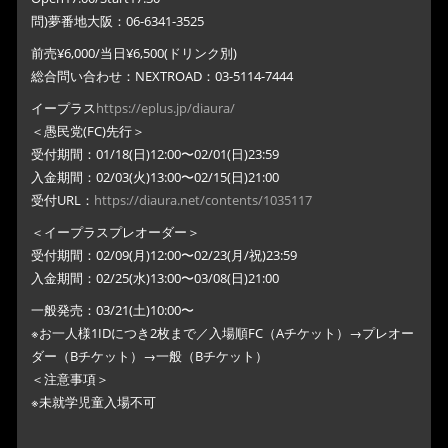
問)夢番地大阪：06-6341-3525
前売¥6,000/当日¥6,500(ドリンク別)
総合問い合わせ：NEXTROAD：03-5114-7444
イープラス
https://eplus.jp/diaura/
＜愚民党(FC)先行＞
受付期間：01/18(日)12:00〜02/01(日)23:59
入金期間：02/03(火)13:00〜02/15(日)21:00
受付URL：
https://diaura.net/contents/1035117
＜イープラスプレオーダー＞
受付期間：02/09(月)12:00〜02/23(月/祝)23:59
入金期間：02/25(水)13:00〜03/08(日)21:00
一般発売：03/21(土)10:00〜
※お一人様1IDにつき2枚まで／入場順FC（Aチケット）→プレオー
ダー（Bチケット）→一般（Bチケット）
＜注意事項＞
※未就学児童入場不可